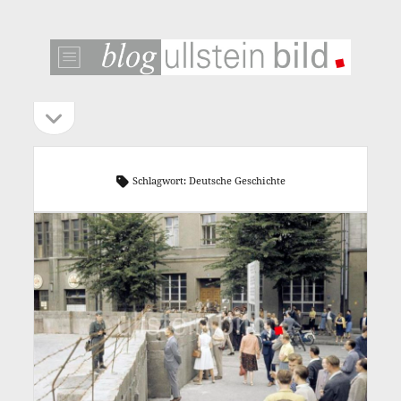
ullstein
bild
blog
Seitenleiste
Seitenleiste
öffnen
Schlagwort:
Deutsche Geschichte