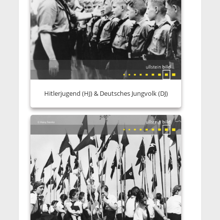
Hitlerjugend (HJ) & Deutsches Jungvolk (DJ)