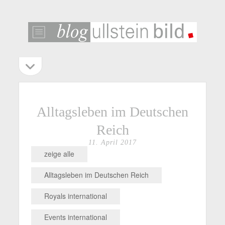
ullstein
bild
blog
Seitenleiste
Seitenleiste
öffnen
Alltagsleben im Deutschen
Reich
11. April 2017
zeige alle
Alltagsleben im Deutschen Reich
Royals international
Events international