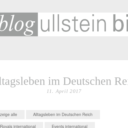
SUCHE
SC
Suchen
2
ltagsleben im Deutschen Re
193
Be
11. April 2017
Cor
Fuß
zeige alle
Alltagsleben im Deutschen Reich
G
Royals international
Events international