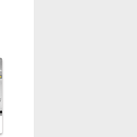
otografen
Fußball
Fußball
Geschichte
ropameisterschaften
storben 2015
Herbst
Hamburg
Hochwasser
Katastrophen
Kunst
Literatur
Mauerfall
ender
Musik
Natur
Nationalsozialismus
sen
Prominente
Politik
mpische Spiele
port
Then & Now
Uefa Euro 2016
stein bild collection
Unglücke