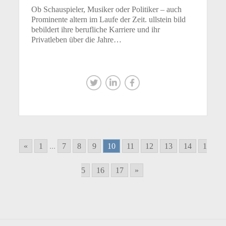
Ob Schauspieler, Musiker oder Politiker – auch
Prominente altern im Laufe der Zeit. ullstein bild
bebildert ihre berufliche Karriere und ihr
Privatleben über die Jahre…
«
1
...
7
8
9
10
11
12
13
14
1
5
16
17
»