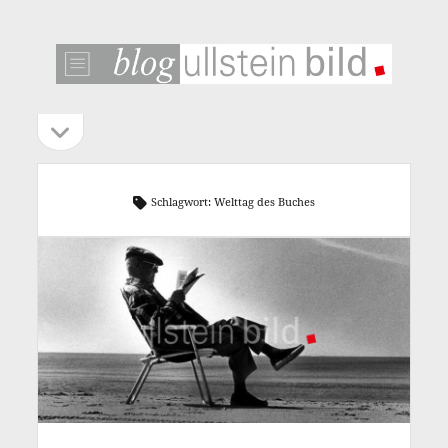
ullstein
bild
blog
Seitenleiste
Seitenleiste
öffnen
Schlagwort:
Welttag des Buches