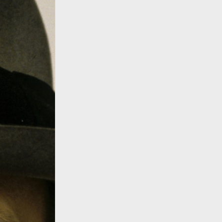
otografen
Fußball
Fußball
Geschichte
ropameisterschaften
storben 2015
Herbst
Hamburg
Hochwasser
Katastrophen
Kunst
Literatur
Mauerfall
ender
Musik
Natur
Nationalsozialismus
sen
Prominente
Politik
mpische Spiele
port
Then & Now
Uefa Euro 2016
stein bild collection
Unglücke