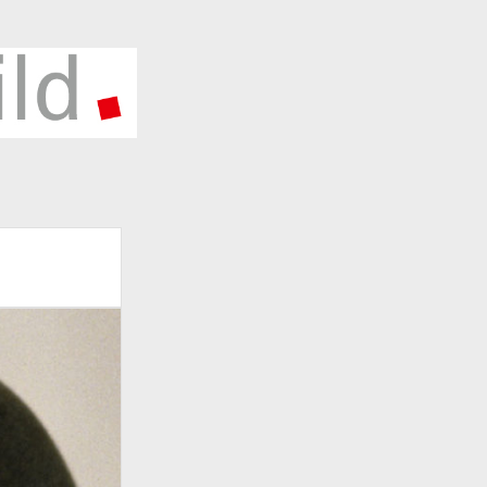
HLAGWÖRTER
5 Jahre Deutsche Einheit
2015
1990
6
2002
2010
2016
Ausstellung
1997
1998
rlin
Berliner Mauer
Corona
Berlin Wall
Deutsche Einheit
onavirus
Covid19
Deutsche
Deutsche
ball-Nationalmannschaft
eschichte
Deutsche Teilung