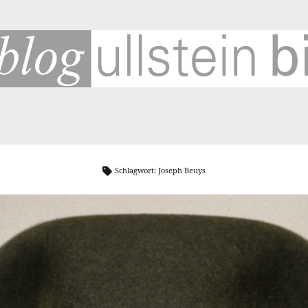
SUCHE
SC
Suchen
2
Schlagwort:
Joseph Beuys
193
Be
Cor
Fuß
G