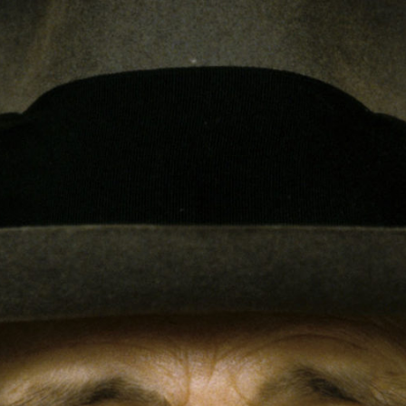
F
Eu
ge
Kal
Mes
Oly
S
ull