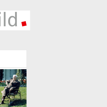
HLAGWÖRTER
5 Jahre Deutsche Einheit
2015
1990
6
2002
2010
2016
Ausstellung
1997
1998
rlin
Berliner Mauer
Corona
Berlin Wall
Deutsche Einheit
onavirus
Covid19
Deutsche
Deutsche
ball-Nationalmannschaft
eschichte
Deutsche Teilung