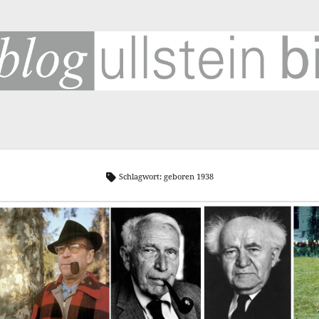
SUCHE
SC
Suchen
2
Schlagwort:
geboren 1938
193
Be
Cor
Fuß
G