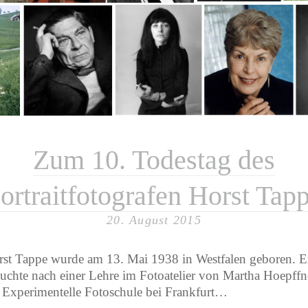
F
Eu
ge
Kal
Mes
Oly
S
ull
Zum 10. Todestag des
ortraitfotografen Horst Tap
20. August 2015
st Tappe wurde am 13. Mai 1938 in Westfalen geboren. E
uchte nach einer Lehre im Fotoatelier von Martha Hoepffn
 Experimentelle Fotoschule bei Frankfurt…