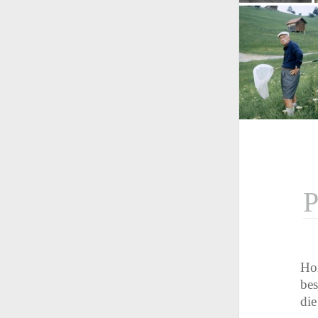
P
Hor
bes
die