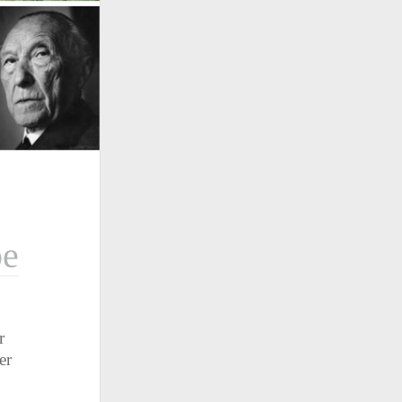
otografen
Fußball
Fußball
Geschichte
ropameisterschaften
storben 2015
Herbst
Hamburg
Hochwasser
Katastrophen
Kunst
Literatur
Mauerfall
ender
Musik
Natur
Nationalsozialismus
sen
Prominente
Politik
mpische Spiele
port
Then & Now
Uefa Euro 2016
stein bild collection
Unglücke
pe
r
er