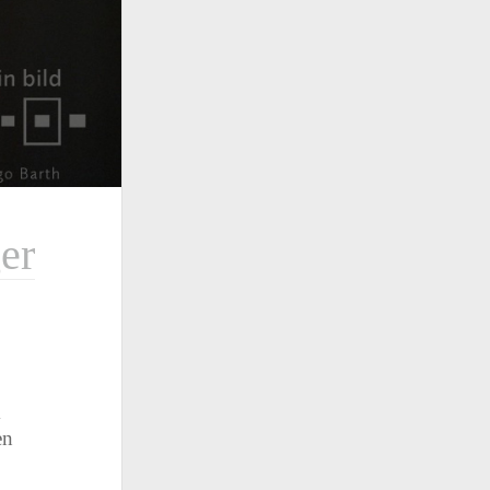
otografen
Fußball
Fußball
Geschichte
ropameisterschaften
storben 2015
Herbst
Hamburg
Hochwasser
Katastrophen
Kunst
Literatur
Mauerfall
ender
Musik
Natur
Nationalsozialismus
sen
Prominente
Politik
mpische Spiele
port
Then & Now
Uefa Euro 2016
stein bild collection
Unglücke
er
m
en