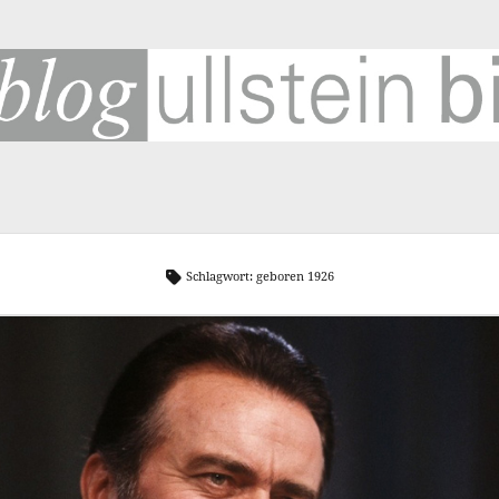
SUCHE
SC
Suchen
2
Schlagwort:
geboren 1926
193
Be
Cor
Fuß
G