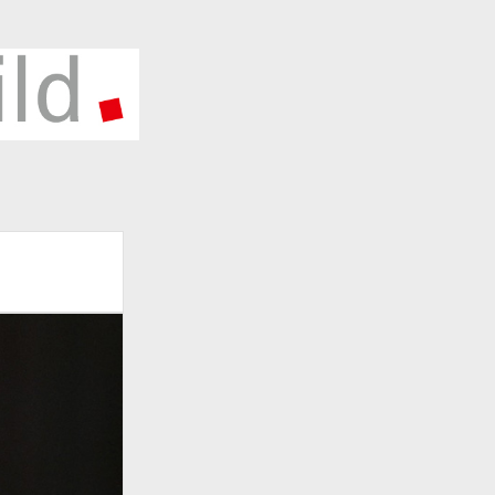
HLAGWÖRTER
5 Jahre Deutsche Einheit
2015
1990
6
2002
2010
2016
Ausstellung
1997
1998
rlin
Berliner Mauer
Corona
Berlin Wall
Deutsche Einheit
onavirus
Covid19
Deutsche
Deutsche
ball-Nationalmannschaft
eschichte
Deutsche Teilung