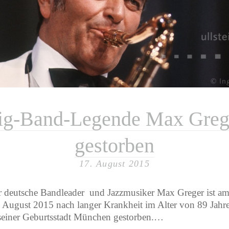
F
Eu
ge
Kal
Mes
Oly
S
ull
ig-Band-Legende Max Greg
gestorben
17. August 2015
 deutsche Bandleader und Jazzmusiker Max Greger ist a
 August 2015 nach langer Krankheit im Alter von 89 Jahr
seiner Geburtsstadt München gestorben.…