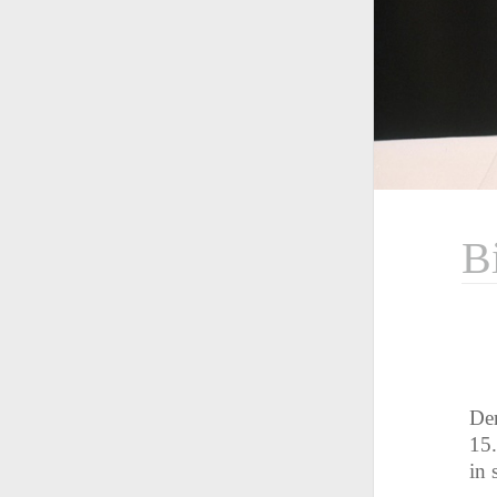
B
Der
15.
in 