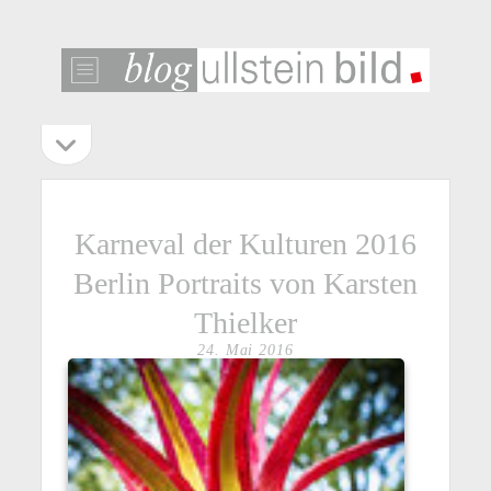
ullstein
bild
blog
Seitenleiste
Seitenleiste
öffnen
Karneval der Kulturen 2016
Berlin Portraits von Karsten
Thielker
24. Mai 2016