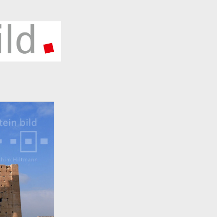
HLAGWÖRTER
5 Jahre Deutsche Einheit
2015
1990
6
2002
2010
2016
Ausstellung
1997
1998
rlin
Berliner Mauer
Corona
Berlin Wall
Deutsche Einheit
onavirus
Covid19
Deutsche
Deutsche
ball-Nationalmannschaft
eschichte
Deutsche Teilung