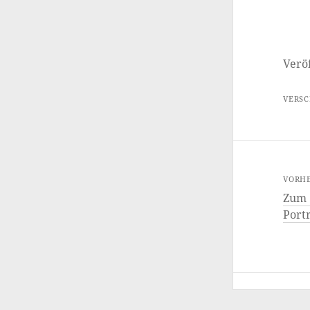
Veröf
VERS
VORHE
Zum 
Port