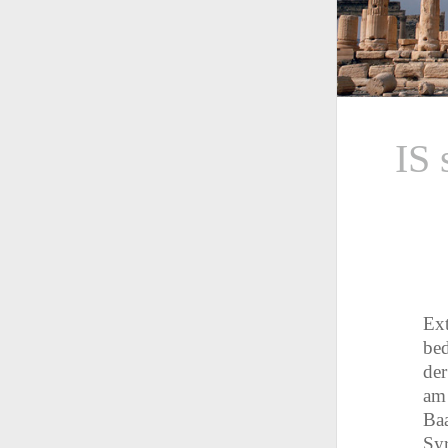
IS 
Ext
bed
der
am 
Baa
Syr