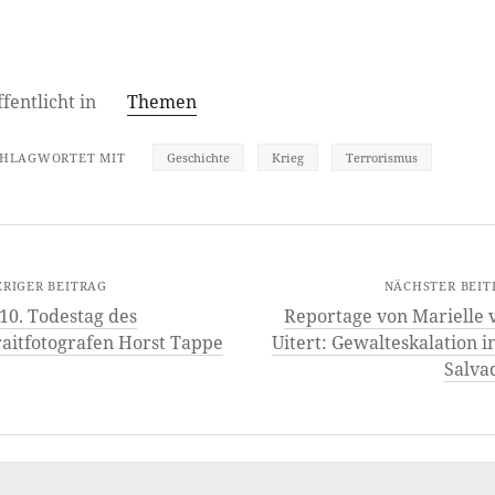
fentlicht in
Themen
CHLAGWORTET MIT
Geschichte
Krieg
Terrorismus
RIGER BEITRAG
NÄCHSTER BEIT
10. Todestag des
Reportage von Marielle 
raitfotografen Horst Tappe
Uitert: Gewalteskalation in
Salva