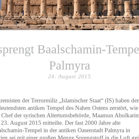
F
Eu
ge
Kal
Mes
sprengt Baalschamin-Tempe
Oly
S
Palmyra
ull
24. August 2015
remisten der Terrormiliz „Islamischer Staat“ (IS) haben de
eutendsten antiken Tempel des Nahen Ostens zerstört, wie
 Chef der syrischen Altertumsbehörde, Maamun Abulkari
23. August 2015 mitteilte. Der fast 2000 Jahre alte
lschamin-Tempel in der antiken Oasenstadt Palmyra in
ien sei mit einer großen Menge Sprengstoff in die Luft gej