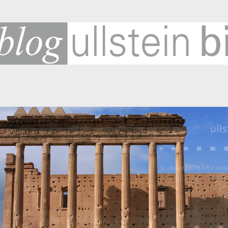
SUCHE
SC
Suchen
2
193
Be
Cor
Fuß
G