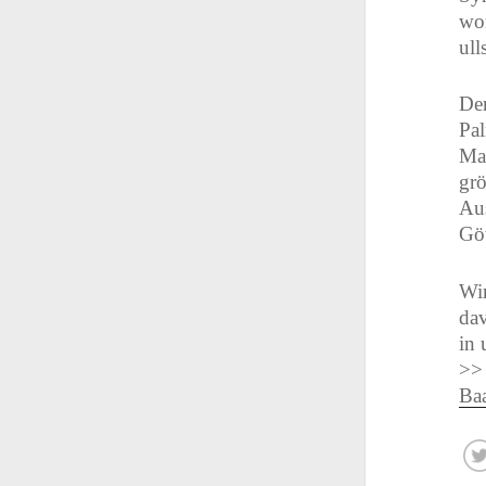
wo
ull
Der
Pal
Mau
grö
Aus
Göt
Wir
dav
in 
>>
Ba